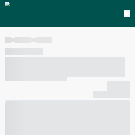
----
----- -----
----- -----
----
-----
---- ------
----- ----- -- ------ ---- ---- -- ----- ----- -----
--- ------
----- ----- -- ------ ----- ----- -- ------
-------------
Compartilhar
Favorito