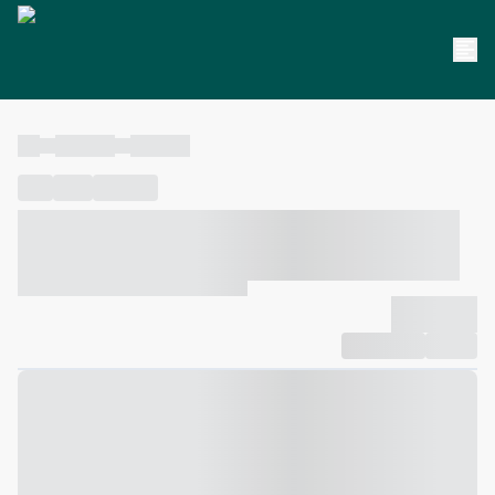
----
----- -----
----- -----
----
-----
---- ------
----- ----- -- ------ ---- ---- -- ----- ----- -----
--- ------
----- ----- -- ------ ----- ----- -- ------
-------------
Compartilhar
Favorito