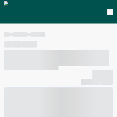
----
----- -----
----- -----
----
-----
---- ------
----- ----- -- ------ ---- ---- -- ----- ----- -----
--- ------
----- ----- -- ------ ----- ----- -- ------
-------------
Compartilhar
Favorito