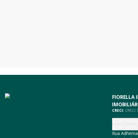
FIORELLA 
IMOBILIÁR
CRECI:
CRECI 7
(48) 9884
(48) 98845
Rua Adhemar 