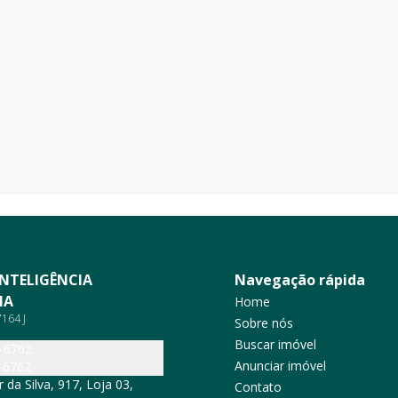
INTELIGÊNCIA
Navegação rápida
IA
Home
164 J
Sobre nós
Buscar imóvel
5-6762
Anunciar imóvel
-6762
da Silva, 917, Loja 03,
Contato